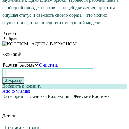
зауженные к щиколоткам брюки. Провести рабочий день в
свободной одежде, не сковывающей движения, при этом
ощущая статус и свежесть своего образа – это можно
осуществить, отдав предпочтение данной модели
Размер
Выбрать
3300,00
₽
Размер
Очистить
Количество
товара
КОСТЮМ
В корзину
"АДЕЛЬ"
Добавить в корзину
В
Add to wishlist
КРАСНОМ
Категории:
Женская Коллекция
Женские Костюмы
Детали
Похожие товары