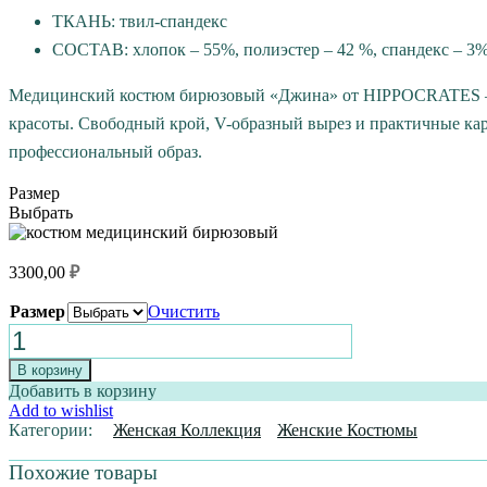
ТКАНЬ: твил-спандекс
СОСТАВ: хлопок – 55%, полиэстер – 42 %, спандекс – 3
Медицинский костюм бирюзовый «Джина» от HIPPOCRATES — эт
красоты. Свободный крой, V-образный вырез и практичные к
профессиональный образ.
Размер
Выбрать
3300,00
₽
Размер
Очистить
Количество
товара
МЕДИЦИНСКИЙ
В корзину
КОСТЮМ
Добавить в корзину
"ДЖИНА"
Add to wishlist
БИРЮЗОВЫЙ
Категории:
Женская Коллекция
Женские Костюмы
Похожие товары