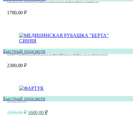
ХАЛАТ МЕДИЦИНСКИЙ БЕЛЫЙ «ЕВА»
1700,00
₽
Быстрый просмотр
МЕДИЦИНСКАЯ РУБАШКА “БЕРТА” СИНЯЯ
2300,00
₽
Быстрый просмотр
ФАРТУК
Первоначальная
Текущая
2200,00
₽
1600,00
₽
цена
цена:
составляла
1600,00 ₽.
2200,00 ₽.