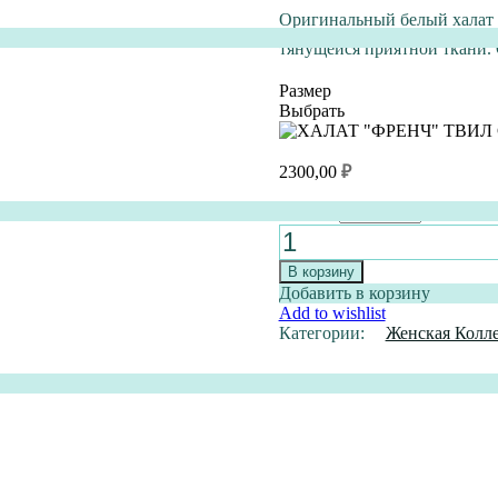
Оригинальный белый халат с
тянущейся приятной ткани. 
Размер
Выбрать
2300,00
₽
Размер
Очистить
Количество
товара
ХАЛАТ
В корзину
"ФРЕНЧ"
Добавить в корзину
ТВИЛ
Add to wishlist
СПАНДЕКС
Категории:
Женская Колл