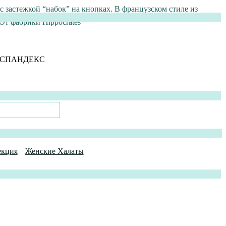
 застежкой “набок” на кнопках. В французском стиле из
От фабрики Hippocrates
екция
Женские Халаты