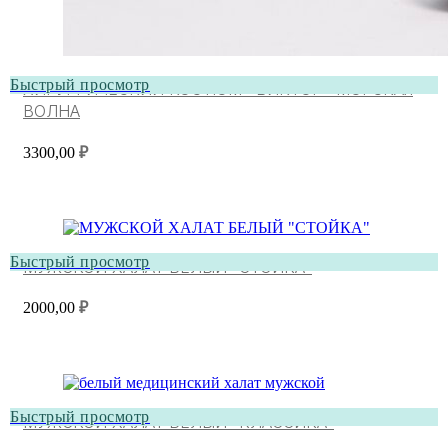
Быстрый просмотр
ХИРУРГИЧЕСКИЙ КОСТЮМ «ВИКТОР» МОРСКАЯ
ВОЛНА
3300,00
₽
Быстрый просмотр
МУЖСКОЙ ХАЛАТ БЕЛЫЙ “СТОЙКА”
2000,00
₽
Быстрый просмотр
МУЖСКОЙ ХАЛАТ БЕЛЫЙ “КЛАССИКА”