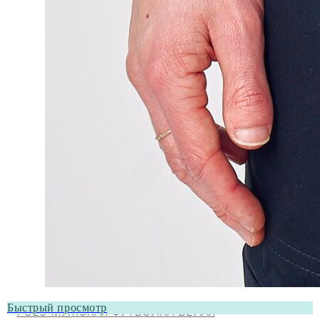
Быстрый просмотр
POLO МУЖСКАЯ ФУТБОЛКА БЕЛАЯ