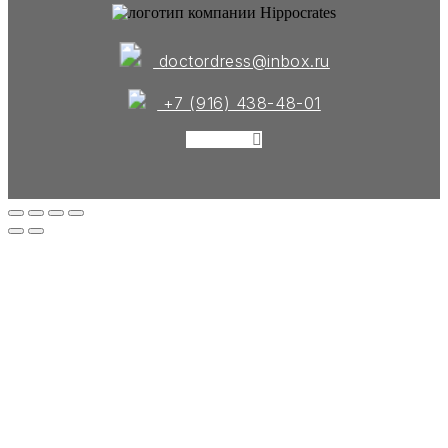
doctordress@inbox.ru
+7 (916) 438-48-01
Instagram