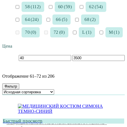
58
(112)
60
(59)
62
(54)
64
(24)
66
(5)
68
(2)
70
(0)
72
(0)
L
(1)
M
(1)
Цена
Отображение 61–72 из 206
Фильтр
Быстрый просмотр
МЕДИЦИНСКИЙ КОСТЮМ СИМОНА ТЕМНО-