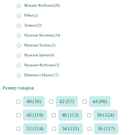
Женские Футболки
(20)
Юбки
(2)
Туники
(12)
Мужские Костюмы
(14)
Мужские Халаты
(5)
Мужские Брюки
(4)
Мужские Футболки
(3)
Шапочки и Маски
(17)
Размер товаров
40
(10)
42
(57)
44
(98)
46
(119)
48
(113)
50
(124)
52
(124)
54
(131)
56
(127)