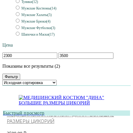
Туники
(12)
Мужские Костюмы
(14)
Мужские Халаты
(5)
Мужские Брюки
(4)
Мужские Футболки
(3)
Шапочки и Маски
(17)
Цена
Показаны все результаты (2)
Фильтр
Быстрый просмотр
МЕДИЦИНСКИЙ КОСТЮМ “ДИНА” БОЛЬШИЕ
РАЗМЕРЫ ЦИКОРИЙ