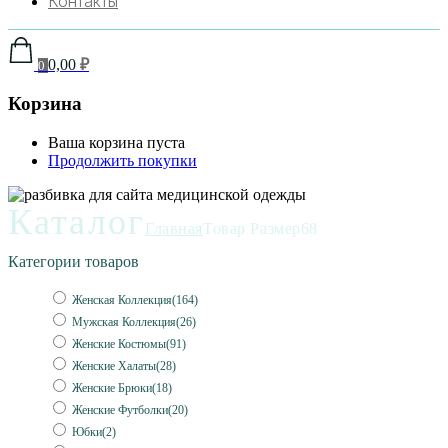
Контакты
0,00
₽
0
Корзина
Ваша корзина пуста
Продолжить покупки
Каталог
Главная
Товар Размер
68
Категории товаров
Женская Коллекция
(164)
Мужская Коллекция
(26)
Женские Костюмы
(91)
Женские Халаты
(28)
Женские Брюки
(18)
Женские Футболки
(20)
Юбки
(2)